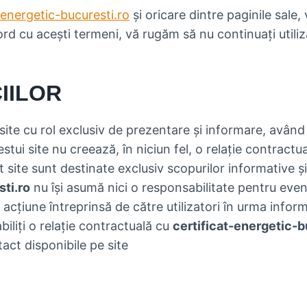
-energetic-bucuresti.ro
și oricare dintre paginile sale,
rd cu acești termeni, vă rugăm să nu continuați utiliza
IILOR
site cu rol exclusiv de prezentare și informare, având
estui site nu creează, în niciun fel, o relație contractual
st site sunt destinate exclusiv scopurilor informative ș
ti.ro
nu își asumă nici o responsabilitate pentru eventu
e acțiune întreprinsă de către utilizatori în urma infor
tabiliți o relație contractuală cu
certificat-energetic-b
tact disponibile pe site