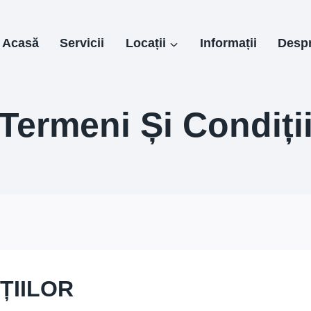
Acasă
Servicii
Locații
Informații
Despr
Termeni Și Condiți
ȚIILOR