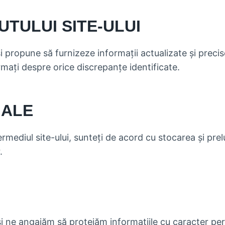
UTULUI SITE-ULUI
i propune să furnizeze informații actualizate și prec
mați despre orice discrepanțe identificate.
NALE
ermediul site-ului, sunteți de acord cu stocarea și pr
.
și ne angajăm să protejăm informațiile cu caracter p