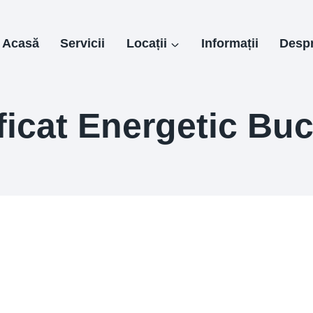
Acasă
Servicii
Locații
Informații
Despr
ificat Energetic Buc